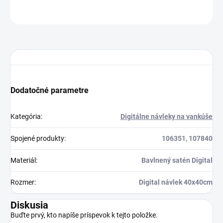
OPÝTAŤ SA
STRÁŽIŤ
Dodatočné parametre
Kategória
:
Digitálne návleky na vankúše
Spojené produkty
:
106351, 107840
Materiál
:
Bavlnený satén Digital
Rozmer
:
Digital návlek 40x40cm
Diskusia
Buďte prvý, kto napíše príspevok k tejto položke.