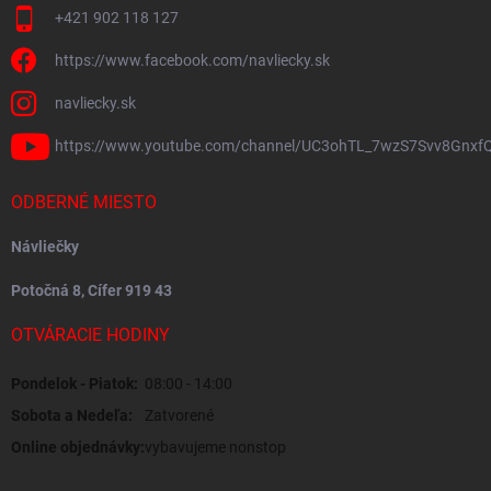
+421 902 118 127
https://www.facebook.com/navliecky.sk
navliecky.sk
https://www.youtube.com/channel/UC3ohTL_7wzS7Svv8Gnxf
ODBERNÉ MIESTO
Návliečky
Potočná 8, Cífer 919 43
OTVÁRACIE HODINY
Pondelok - Piatok:
08:00 - 14:00
Sobota a Nedeľa:
Zatvorené
Online objednávky:
vybavujeme nonstop