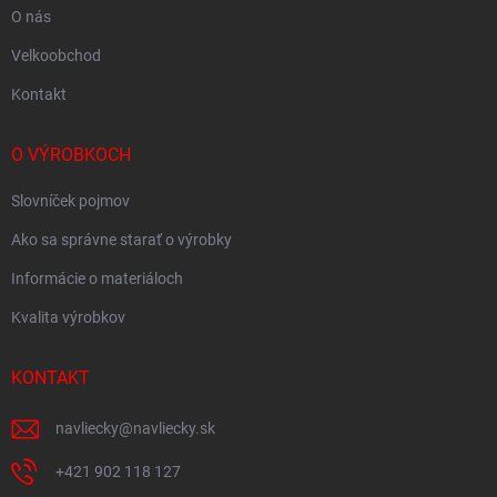
O nás
Velkoobchod
Kontakt
O VÝROBKOCH
Slovníček pojmov
Ako sa správne starať o výrobky
Informácie o materiáloch
Kvalita výrobkov
KONTAKT
navliecky
@
navliecky.sk
+421 902 118 127