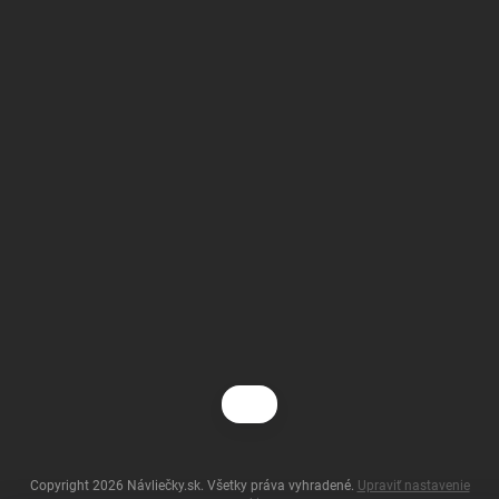
Copyright 2026
Návliečky.sk
. Všetky práva vyhradené.
Upraviť nastavenie