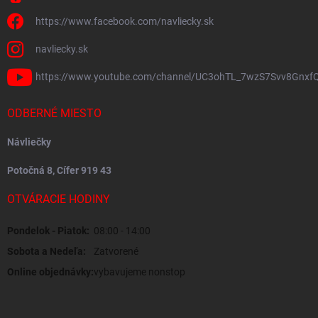
https://www.facebook.com/navliecky.sk
navliecky.sk
https://www.youtube.com/channel/UC3ohTL_7wzS7Svv8Gnxf
ODBERNÉ MIESTO
Návliečky
Potočná 8, Cífer 919 43
OTVÁRACIE HODINY
Pondelok - Piatok:
08:00 - 14:00
Sobota a Nedeľa:
Zatvorené
Online objednávky:
vybavujeme nonstop