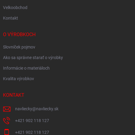
Velkoobchod
Kontakt
O VÝROBKOCH
Slovníček pojmov
Ako sa správne starať o výrobky
Informácie o materiáloch
Kvalita výrobkov
KONTAKT
navliecky
@
navliecky.sk
+421 902 118 127
+421 902 118 127