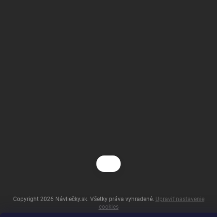
Copyright 2026
Návliečky.sk
. Všetky práva vyhradené.
Upraviť nastavenie
cookies