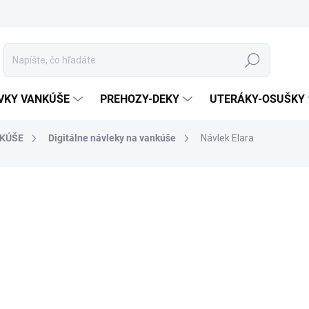
Hľadať
VKY VANKÚŠE
PREHOZY-DEKY
UTERÁKY-OSUŠKY
KÚŠE
Digitálne návleky na vankúše
Návlek Elara
otenia
ZNAČKA:
MATĚJOVSKÝ
MATERIÁL
ROZMER
MÔŽEME DORUČIŤ DO:
ZVOĽTE