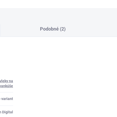
Podobné (2)
vleky na
vankúše
 variant
 Digital