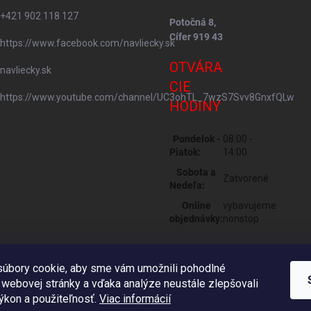
+421 902 118 127
Potočná 8,
Cífer 919 43
https://www.facebook.com/navliecky.sk
OTVÁRA
navliecky.sk
CIE
https://www.youtube.com/channel/UC3ohTL_7wzS7Svv8GnxfQLw
HODINY
Pondelok -
08:00 -
Piatok:
14:00
Sobota a
Zatvorené
Nedeľa:
Online
vybavujeme
objednávky:
nonstop
úbory cookie, aby sme vám umožnili pohodlné
 webovej stránky a vďaka analýze neustále zlepšovali
 výkon a použiteľnosť.
Viac informácií