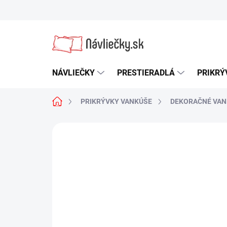
Prejsť
na
obsah
NÁVLIEČKY
PRESTIERADLÁ
PRIKRÝ
Domov
PRIKRÝVKY VANKÚŠE
DEKORAČNÉ VAN
Neohodnotené
Podrobnosti hodn