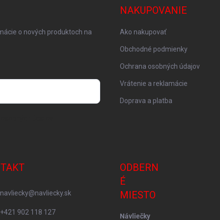
NAKUPOVANIE
rmácie o nových produktoch na
Ako nakupovať
Obchodné podmienky
Ochrana osobných údajov
Vrátenie a reklamácie
Doprava a platba
 osobných údajov
TAKT
ODBERN
É
navliecky
@
navliecky.sk
MIESTO
+421 902 118 127
Návliečky