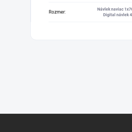
Návlek naviac 1x
Rozmer
:
Digital návlek
Z
á
p