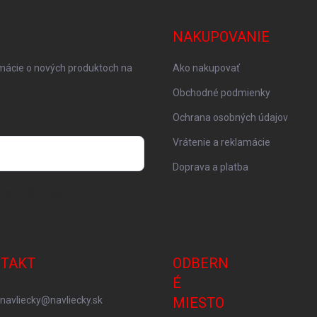
NAKUPOVANIE
rmácie o nových produktoch na
Ako nakupovať
Obchodné podmienky
Ochrana osobných údajov
Vrátenie a reklamácie
Doprava a platba
 osobných údajov
TAKT
ODBERN
É
navliecky
@
navliecky.sk
MIESTO