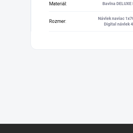
Materiál
:
Bavlna DELUXE 
Návlek naviac 1x
Rozmer
:
Digital návlek
Z