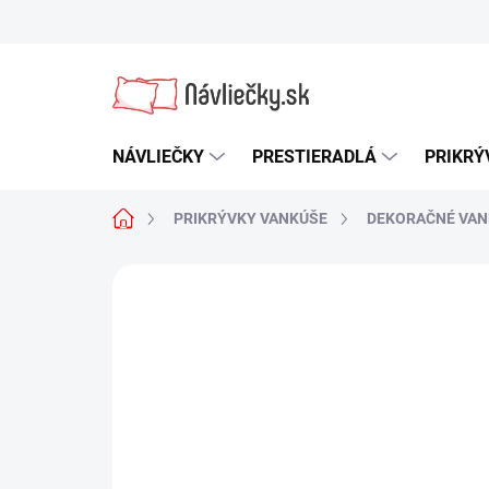
Prejsť
na
obsah
NÁVLIEČKY
PRESTIERADLÁ
PRIKRÝ
Domov
PRIKRÝVKY VANKÚŠE
DEKORAČNÉ VAN
Neohodnotené
Podrobnosti hodn
NOVINKA