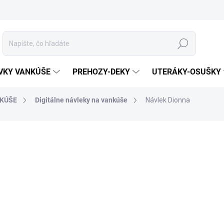
Hľadať
VKY VANKÚŠE
PREHOZY-DEKY
UTERÁKY-OSUŠKY
KÚŠE
Digitálne návleky na vankúše
Návlek Dionna
otenia
ZNAČKA:
MATĚJOVSKÝ
MATERIÁL
ROZMER
MÔŽEME DORUČIŤ DO:
ZVOĽTE