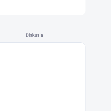
OPÝTAŤ SA
STRÁŽIŤ
Diskusia