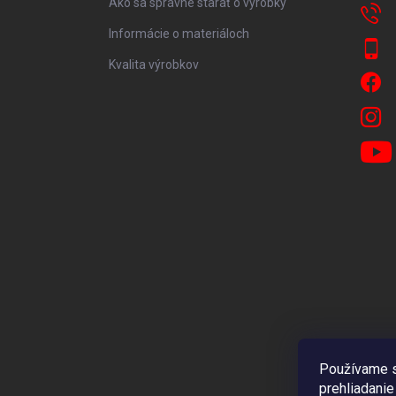
Ako sa správne starať o výrobky
Informácie o materiáloch
Kvalita výrobkov
Používame s
prehliadanie