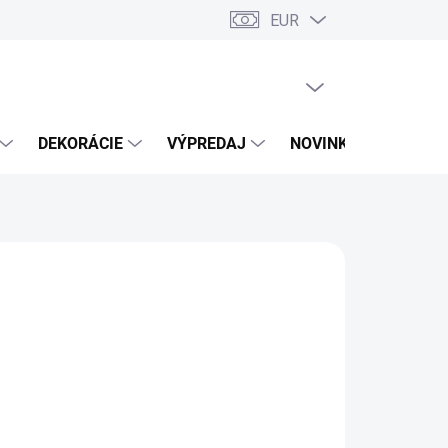
EUR
PRÁZDNY KOŠÍK
NÁKUPNÝ
KOŠÍK
DEKORÁCIE
VÝPREDAJ
NOVINKY
 VARIANT