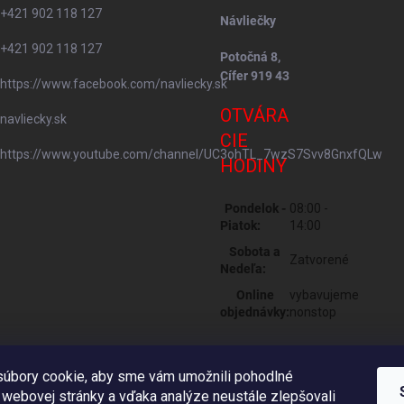
+421 902 118 127
Návliečky
+421 902 118 127
Potočná 8,
Cífer 919 43
https://www.facebook.com/navliecky.sk
OTVÁRA
navliecky.sk
CIE
https://www.youtube.com/channel/UC3ohTL_7wzS7Svv8GnxfQLw
HODINY
Pondelok -
08:00 -
Piatok:
14:00
Sobota a
Zatvorené
Nedeľa:
Online
vybavujeme
objednávky:
nonstop
úbory cookie, aby sme vám umožnili pohodlné
 webovej stránky a vďaka analýze neustále zlepšovali