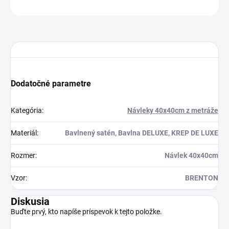
OPÝTAŤ SA
STRÁŽIŤ
Dodatočné parametre
Kategória
:
Návleky 40x40cm z metráže
Materiál
:
Bavlnený satén, Bavlna DELUXE, KREP DE LUXE
Rozmer
:
Návlek 40x40cm
Vzor
:
BRENTON
Diskusia
Buďte prvý, kto napíše príspevok k tejto položke.