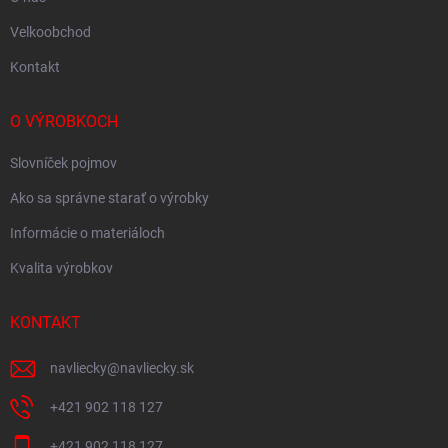
Velkoobchod
Kontakt
O VÝROBKOCH
Slovníček pojmov
Ako sa správne starať o výrobky
Informácie o materiáloch
Kvalita výrobkov
KONTAKT
navliecky
@
navliecky.sk
+421 902 118 127
+421 902 118 127