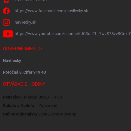
https://www.facebook.com/navliecky.sk
navliecky.sk
https://www.youtube.com/channel/UC3ohTL_7wzS7Svv8Gnxf
ODBERNÉ MIESTO
Návliečky
Potočná 8, Cífer 919 43
OTVÁRACIE HODINY
Pondelok - Piatok:
08:00 - 14:00
Sobota a Nedeľa:
Zatvorené
Online objednávky:
vybavujeme nonstop