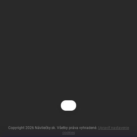
Copyright 2026
Návliečky.sk
. Všetky práva vyhradené.
Upraviť nastavenie
cookies