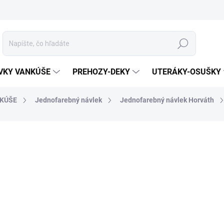
Hľadať
VKY VANKÚŠE
PREHOZY-DEKY
UTERÁKY-OSUŠKY
KÚŠE
Jednofarebný návlek
Jednofarebný návlek Horváth
otenia
ZNAČKA:
HORVÁTH
MATERIÁL
ROZMER