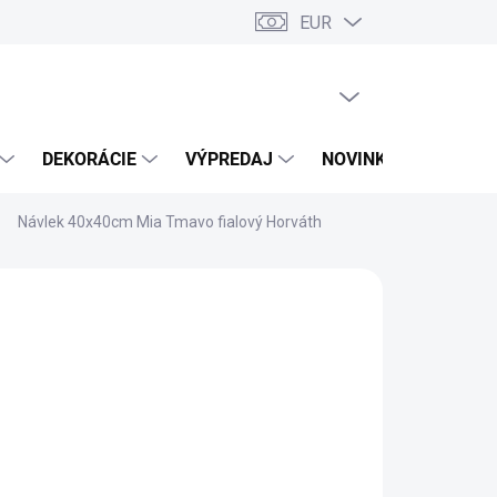
EUR
PRÁZDNY KOŠÍK
NÁKUPNÝ
KOŠÍK
DEKORÁCIE
VÝPREDAJ
NOVINKY
Návlek 40x40cm Mia Tmavo fialový Horváth