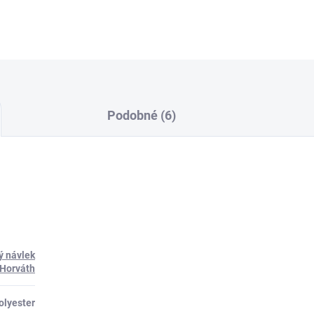
Podobné (6)
ý návlek
Horváth
olyester