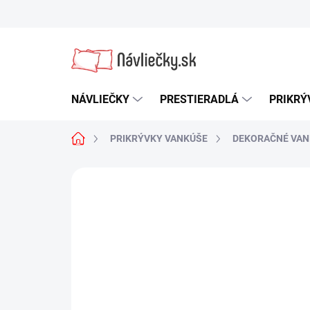
Prejsť
na
obsah
NÁVLIEČKY
PRESTIERADLÁ
PRIKRÝ
Domov
PRIKRÝVKY VANKÚŠE
DEKORAČNÉ VAN
Neohodnotené
Podrobnosti hodn
NOVINKA