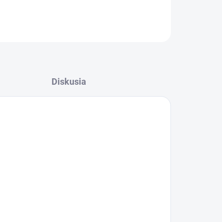
OPÝTAŤ SA
STRÁŽIŤ
Diskusia