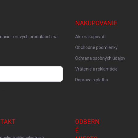
NAKUPOVANIE
rmácie o nových produktoch na
Ako nakupovať
Obchodné podmienky
Ochrana osobných údajov
Vrátenie a reklamácie
Doprava a platba
 osobných údajov
TAKT
ODBERN
É
navliecky
@
navliecky.sk