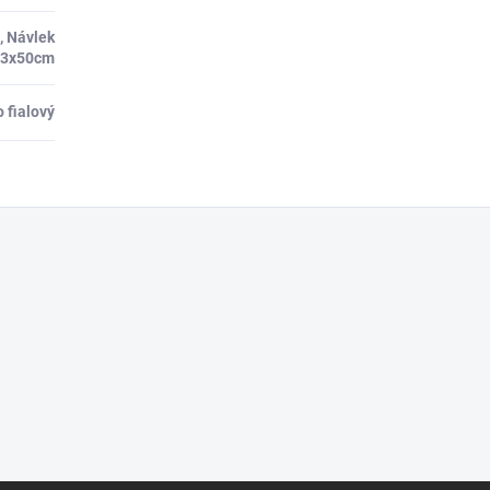
, Návlek
33x50cm
 fialový