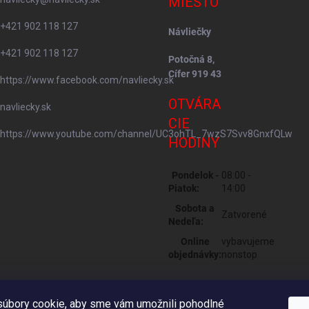
MIESTO
+421 902 118 127
Návliečky
+421 902 118 127
Potočná 8,
Cífer 919 43
https://www.facebook.com/navliecky.sk
OTVÁRA
navliecky.sk
CIE
https://www.youtube.com/channel/UC3ohTL_7wzS7Svv8GnxfQLw
HODINY
Pondelok -
08:00 -
Piatok:
14:00
Sobota a
Zatvorené
Nedeľa:
Online
vybavujeme
objednávky:
nonstop
úbory cookie, aby sme vám umožnili pohodlné