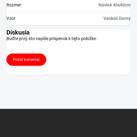
Rozmer
:
Návlek 40x40cm
Vzor
:
Vankúš čierny
Diskusia
Buďte prvý, kto napíše príspevok k tejto položke.
Pridať komentár
Z
á
p
ä