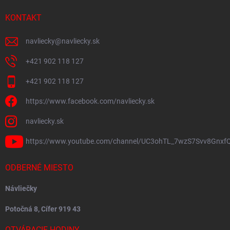
KONTAKT
navliecky
@
navliecky.sk
+421 902 118 127
+421 902 118 127
https://www.facebook.com/navliecky.sk
navliecky.sk
https://www.youtube.com/channel/UC3ohTL_7wzS7Svv8Gnxf
ODBERNÉ MIESTO
Návliečky
Potočná 8, Cífer 919 43
OTVÁRACIE HODINY