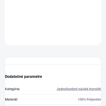
Návlek 40x40cm
Čierna
Dodanie 3 až 7 pr. dní
3
7.8 €
Do košíka
5.5 €
OPÝTAŤ SA
STRÁŽIŤ
Dodatočné parametre
Kategória
:
Jednofarebný návlek Horváth
Materiál
:
100% Polyester