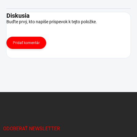
Diskusia
Buďte prvý, kto napíše príspevok k tejto položke.
Pridať komentár
Z
á
p
ä
t
i
ODOBERAŤ NEWSLETTER
e