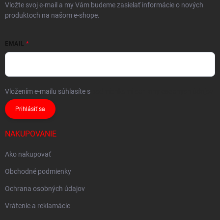
Vložte svoj e-mail a my Vám budeme zasielať informácie o nových
produktoch na našom e-shope.
EMAIL
Vložením e-mailu súhlasíte s
podmienkami ochrany osobných údajov
Prihlásiť sa
NAKUPOVANIE
Ako nakupovať
Obchodné podmienky
Ochrana osobných údajov
Vrátenie a reklamácie