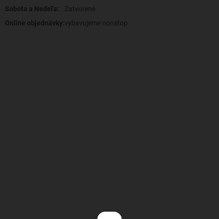
Sobota a Nedeľa:
Zatvorené
Online objednávky:
vybavujeme nonstop