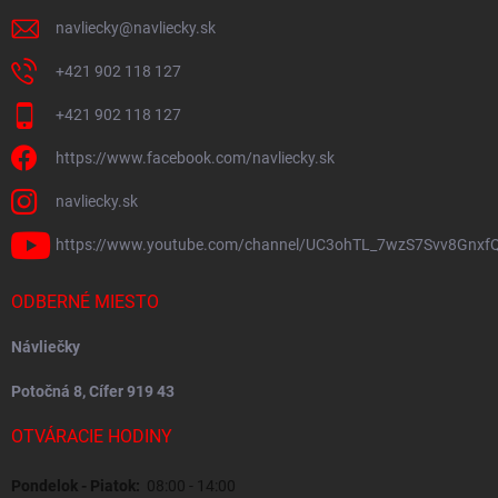
navliecky
@
navliecky.sk
+421 902 118 127
+421 902 118 127
https://www.facebook.com/navliecky.sk
navliecky.sk
https://www.youtube.com/channel/UC3ohTL_7wzS7Svv8Gnxf
ODBERNÉ MIESTO
Návliečky
Potočná 8, Cífer 919 43
OTVÁRACIE HODINY
Pondelok - Piatok:
08:00 - 14:00