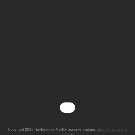
Copyright 2026
Návliečky.sk
. Všetky práva vyhradené.
Upraviť nastavenie
cookies