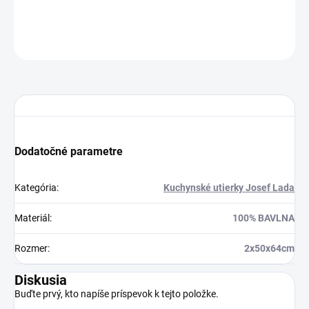
OPÝTAŤ SA
STRÁŽIŤ
Dodatočné parametre
Kategória
:
Kuchynské utierky Josef Lada
Materiál
:
100% BAVLNA
Rozmer
:
2x50x64cm
Diskusia
Buďte prvý, kto napíše príspevok k tejto položke.