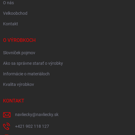
O nás
Velkoobchod
Kontakt
O VÝROBKOCH
Slovníček pojmov
Ako sa správne starať o výrobky
Informácie o materiáloch
Kvalita výrobkov
KONTAKT
navliecky
@
navliecky.sk
+421 902 118 127