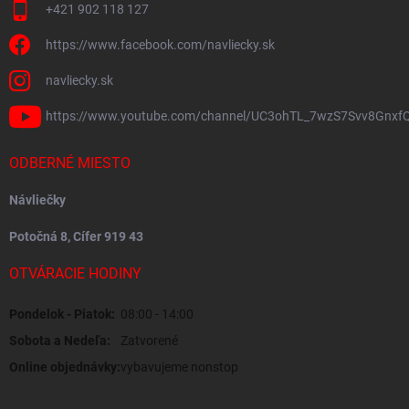
+421 902 118 127
https://www.facebook.com/navliecky.sk
navliecky.sk
https://www.youtube.com/channel/UC3ohTL_7wzS7Svv8Gnxf
ODBERNÉ MIESTO
Návliečky
Potočná 8, Cífer 919 43
OTVÁRACIE HODINY
Pondelok - Piatok:
08:00 - 14:00
Sobota a Nedeľa:
Zatvorené
Online objednávky:
vybavujeme nonstop