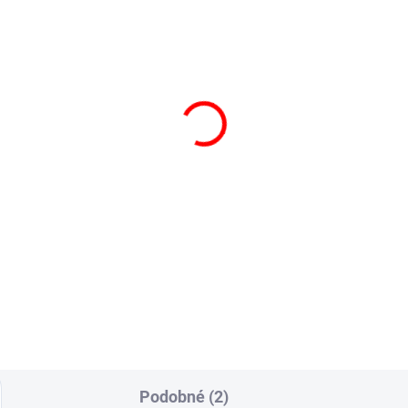
SKLADOM
SKL
(1 KS)
(
STEĽNÁ PLACHTA
Posteľná plachta Jers
RSEY SVETLO BÉŽOVÁ
Natur
€15,90
€15,90
od
Detail
Detai
Podobné (2)