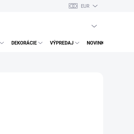
EUR
PRÁZDNY KOŠÍK
NÁKUPNÝ
KOŠÍK
DEKORÁCIE
VÝPREDAJ
NOVINKY
 VARIANT