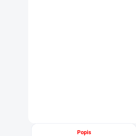
SKLADOM
(3 KS)
POSTEĽNÁ PLACHTA
PO
JERSEY BIELA
JE
€13,50
od
od
Detail
Popis