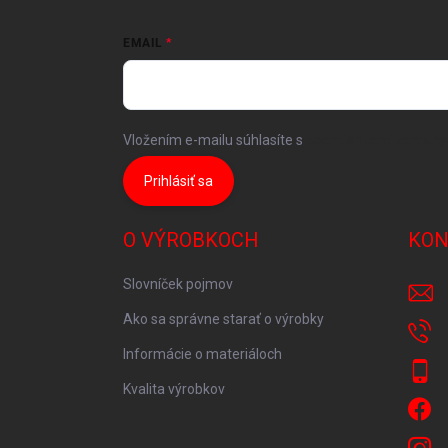
EMAIL
Vložením e-mailu súhlasíte s
podmienkami ochrany
Prihlásiť sa
O VÝROBKOCH
KON
Slovníček pojmov
Ako sa správne starať o výrobky
Informácie o materiáloch
Kvalita výrobkov