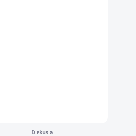
ADOM
2 KS)
ey
l
Diskusia