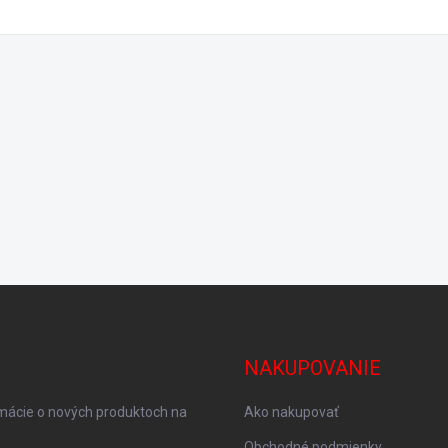
NAKUPOVANIE
rmácie o nových produktoch na
Ako nakupovať
Obchodné podmienky