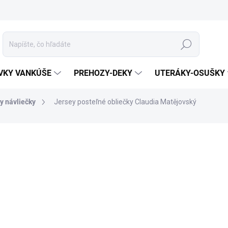
Hľadať
VKY VANKÚŠE
PREHOZY-DEKY
UTERÁKY-OSUŠKY
y návliečky
Jersey posteľné obliečky Claudia Matějovský
otenia
ZNAČKA:
MATĚJOVSKÝ
MATERIÁL
ROZMER
MÔŽEME DORUČIŤ DO:
ZVOĽTE