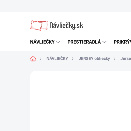
Prejsť
na
obsah
NÁVLIEČKY
PRESTIERADLÁ
PRIKRÝ
Domov
NÁVLIEČKY
JERSEY obliečky
Jerse
Neohodnotené
Podrobnosti hodn
NOVINKA