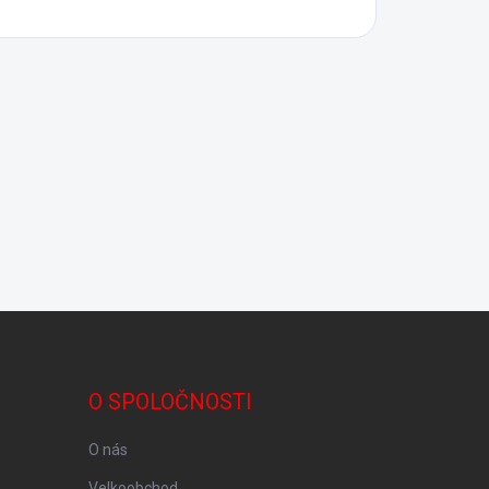
O SPOLOČNOSTI
O nás
Velkoobchod