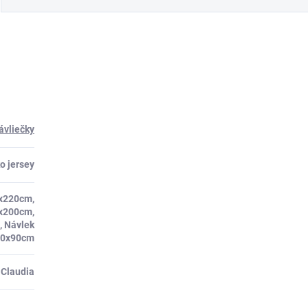
ávliečky
o jersey
x220cm,
x200cm,
, Návlek
70x90cm
 Claudia