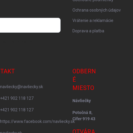
Ochrana osobných údajov
Vrátenie a reklamácie
Doprava a platba
 osobných údajov
TAKT
ODBERN
É
navliecky
@
navliecky.sk
MIESTO
+421 902 118 127
Návliečky
+421 902 118 127
Potočná 8,
Cífer 919 43
https://www.facebook.com/navliecky.sk
OTVÁRA