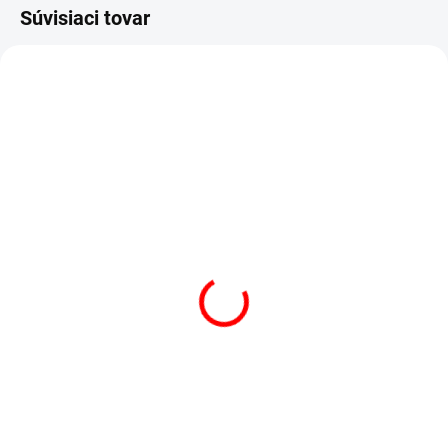
Súvisiaci tovar
AKCIA
VÝPREDAJ
SKLADOM
(3 KS)
SKLADOM
(1 KS)
POSTEĽNÁ PLACHTA
POSTEĽNÁ PLACHTA
JERSEY BIELA
JERSEY SVETLO
€13,50
od
BÉŽOVÁ
Detail
€15,90
od
Detail