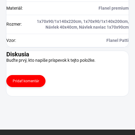
Materiál
:
Flanel premium
1x70x90/1x140x220cm, 1x70x90/1x140x200cm,
Rozmer
:
Návlek 40x40cm, Návlek naviac 1x70x90cm
Vzor
:
Flanel Patti
Diskusia
Buďte prvý, kto napíše príspevok k tejto položke.
Pridať komentár
Z