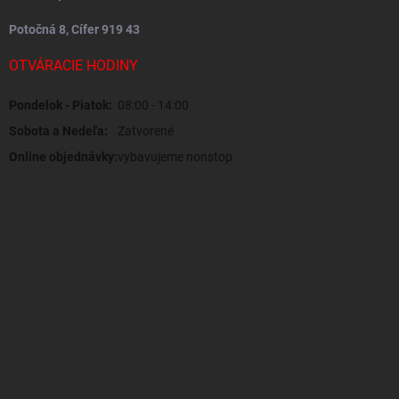
Potočná 8, Cífer 919 43
OTVÁRACIE HODINY
Pondelok - Piatok:
08:00 - 14:00
Sobota a Nedeľa:
Zatvorené
Online objednávky:
vybavujeme nonstop