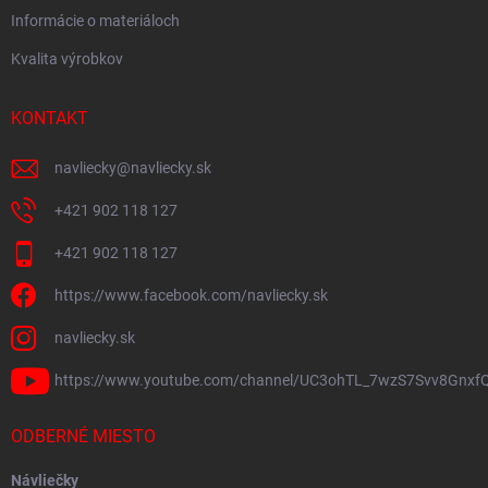
Informácie o materiáloch
Kvalita výrobkov
KONTAKT
navliecky
@
navliecky.sk
+421 902 118 127
+421 902 118 127
https://www.facebook.com/navliecky.sk
navliecky.sk
https://www.youtube.com/channel/UC3ohTL_7wzS7Svv8Gnxf
ODBERNÉ MIESTO
Návliečky