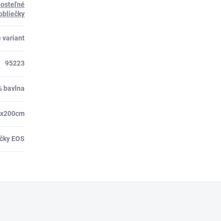
posteľné
obliečky
 variant
95223
% bavlna
0x200cm
ečky EOS