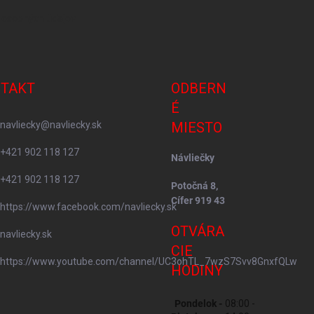
 osobných údajov
TAKT
ODBERN
É
navliecky
@
navliecky.sk
MIESTO
+421 902 118 127
Návliečky
+421 902 118 127
Potočná 8,
Cífer 919 43
https://www.facebook.com/navliecky.sk
OTVÁRA
navliecky.sk
CIE
https://www.youtube.com/channel/UC3ohTL_7wzS7Svv8GnxfQLw
HODINY
Pondelok -
08:00 -