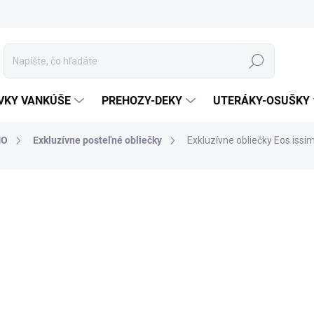
Hľadať
VKY VANKÚŠE
PREHOZY-DEKY
UTERÁKY-OSUŠKY
MO
Exkluzívne posteľné obliečky
Exkluzívne obliečky Eos iss
otenia
ZNAČKA:
ISSIMO HOME
MATERIÁL
ROZMER
MÔŽEME DORUČIŤ DO:
10.8.2