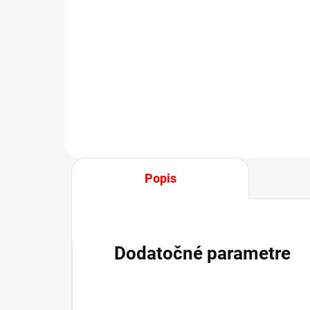
POSTEĽNÁ PLACHTA
JERSEY BIELA
€13,50
od
Detail
Popis
Dodatočné parametre