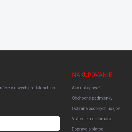
NAKUPOVANIE
rmácie o nových produktoch na
Ako nakupovať
Obchodné podmienky
Ochrana osobných údajov
Vrátenie a reklamácie
Doprava a platba