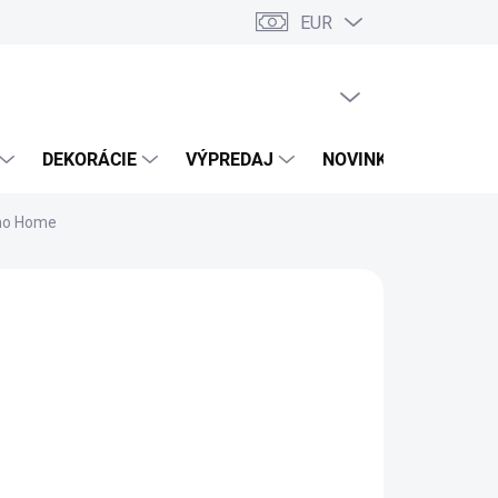
EUR
PRÁZDNY KOŠÍK
NÁKUPNÝ
KOŠÍK
DEKORÁCIE
VÝPREDAJ
NOVINKY
imo Home
026