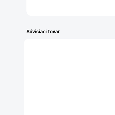
Súvisiaci tovar
AKCIA
VÝPREDAJ
SKLADOM
(3 KS)