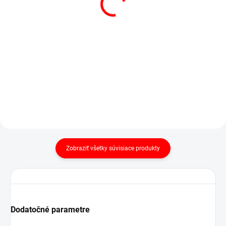
(1 KS)
POSTEĽNÁ PLACHTA
POSTEĽNÁ PLACHTA
JERSEY BIELA
JERSEY PIESKOVÁ
€13,50
od
€14,78
od
Detail
Detail
Zobraziť všetky súvisiace produkty
Dodatočné parametre