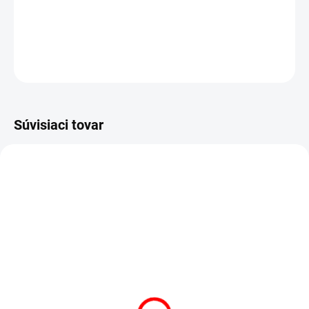
8.4 €
Do košíka
OPÝTAŤ SA
STRÁŽIŤ
Súvisiaci tovar
AKCIA
AKCIA
VÝPREDAJ
VÝPREDAJ
SKLADOM
(3 KS)
SKLADOM