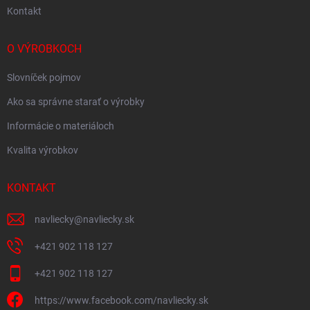
Kontakt
O VÝROBKOCH
Slovníček pojmov
Ako sa správne starať o výrobky
Informácie o materiáloch
Kvalita výrobkov
KONTAKT
navliecky
@
navliecky.sk
+421 902 118 127
+421 902 118 127
https://www.facebook.com/navliecky.sk