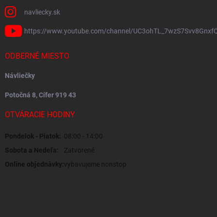
navliecky.sk
https://www.youtube.com/channel/UC3ohTL_7wzS7Svv8Gnxf
ODBERNÉ MIESTO
Návliečky
Potočná 8, Cífer 919 43
OTVÁRACIE HODINY
Pondelok - Piatok:
08:00 - 14:00
Sobota a Nedeľa:
Zatvorené
Online objednávky:
vybavujeme nonstop