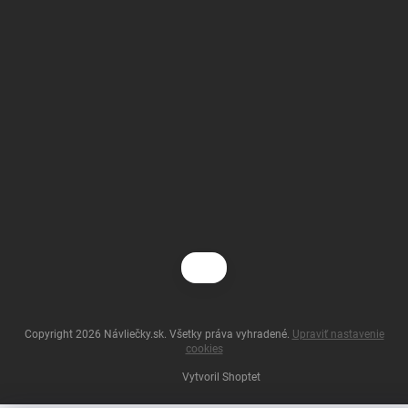
Copyright 2026
Návliečky.sk
. Všetky práva vyhradené.
Upraviť nastavenie
cookies
Vytvoril Shoptet