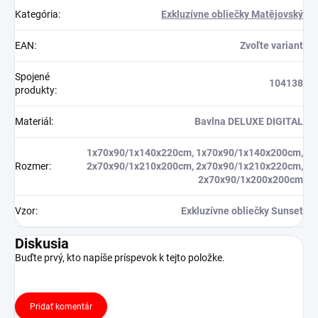
Kategória
:
Exkluzívne obliečky Matějovský
EAN
:
Zvoľte variant
Spojené
104138
produkty
:
Materiál
:
Bavlna DELUXE DIGITAL
1x70x90/1x140x220cm, 1x70x90/1x140x200cm,
Rozmer
:
2x70x90/1x210x200cm, 2x70x90/1x210x220cm,
2x70x90/1x200x200cm
Vzor
:
Exkluzívne obliečky Sunset
Diskusia
Buďte prvý, kto napíše príspevok k tejto položke.
Pridať komentár