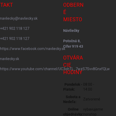
TAKT
ODBERN
É
navliecky
@
navliecky.sk
MIESTO
+421 902 118 127
Návliečky
+421 902 118 127
Potočná 8,
Cífer 919 43
https://www.facebook.com/navliecky.sk
OTVÁRA
navliecky.sk
CIE
https://www.youtube.com/channel/UC3ohTL_7wzS7Svv8GnxfQLw
HODINY
Pondelok -
08:00 -
Piatok:
14:00
Sobota a
Zatvorené
Nedeľa:
Online
vybavujeme
objednávky:
nonstop