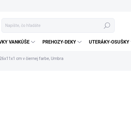
Hľadať
VKY VANKÚŠE
PREHOZY-DEKY
UTERÁKY-OSUŠKY
 26x11x1 cm v čiernej farbe, Umbra
otenia
ZNAČKA:
UMBRA
ROZMER
KÓD TOVARU
MÔŽEME DORUČIŤ DO:
28.8.2