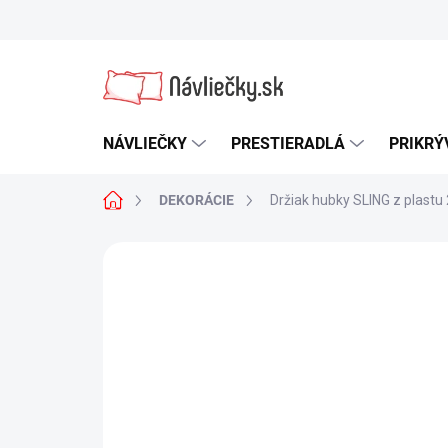
Prejsť
na
obsah
NÁVLIEČKY
PRESTIERADLÁ
PRIKRÝ
Domov
DEKORÁCIE
Držiak hubky SLING z plastu
Neohodnotené
Podrobnosti hodn