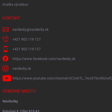
Kvalita výrobkov
KONTAKT
navliecky
@
navliecky.sk
+421 902 118 127
+421 902 118 127
https://www.facebook.com/navliecky.sk
navliecky.sk
https://www.youtube.com/channel/UC3ohTL_7wzS7Svv8Gnxf
ODBERNÉ MIESTO
Návliečky
Potočná 8, Cífer 919 43