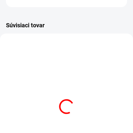
Súvisiaci tovar
AKCIA
AKCIA
VÝPREDAJ
VÝPREDAJ
SKLADOM
(3 KS)
SKLADOM
(1 KS)
POSTEĽNÁ PLACHTA
POSTEĽNÁ PLACHTA
JERSEY BIELA
JERSEY ČIERNA
€13,50
od
€20,71
od