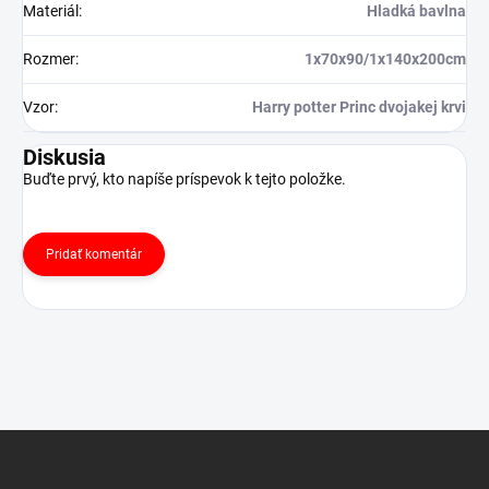
Materiál
:
Hladká bavlna
Rozmer
:
1x70x90/1x140x200cm
Vzor
:
Harry potter Princ dvojakej krvi
Diskusia
Buďte prvý, kto napíše príspevok k tejto položke.
Pridať komentár
Z
á
p