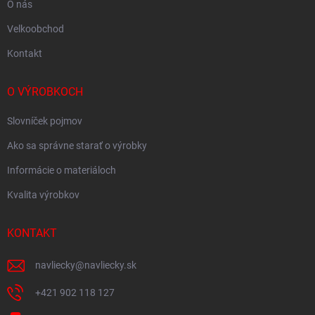
O nás
Velkoobchod
Kontakt
O VÝROBKOCH
Slovníček pojmov
Ako sa správne starať o výrobky
Informácie o materiáloch
Kvalita výrobkov
KONTAKT
navliecky
@
navliecky.sk
+421 902 118 127