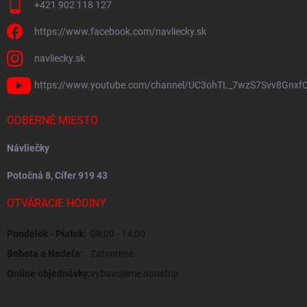
+421 902 118 127
https://www.facebook.com/navliecky.sk
navliecky.sk
https://www.youtube.com/channel/UC3ohTL_7wzS7Svv8Gnxf
ODBERNÉ MIESTO
Návliečky
Potočná 8, Cífer 919 43
OTVÁRACIE HODINY
Pondelok - Piatok:
08:00 - 14:00
Sobota a Nedeľa:
Zatvorené
Online objednávky:
vybavujeme nonstop