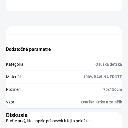
OPÝTAŤ SA
STRÁŽIŤ
Dodatočné parametre
Kategória
:
Osuška detská
Materiál
:
100% BAVLNA FROTE
Rozmer
:
75x150cm
Vzor
:
Osuška Krtko a zajačik
Diskusia
Buďte prvý, kto napíše príspevok k tejto položke.