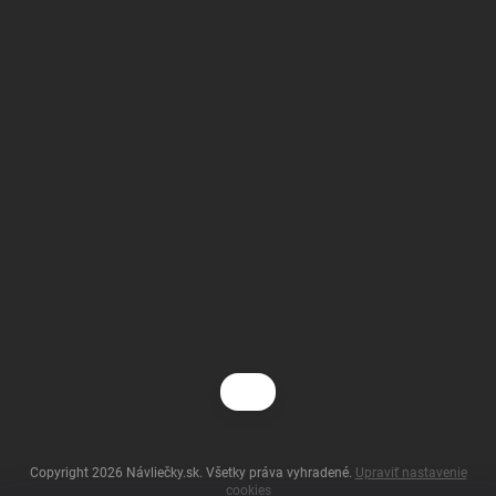
Copyright 2026
Návliečky.sk
. Všetky práva vyhradené.
Upraviť nastavenie
cookies