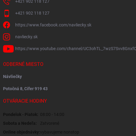
+421 902 118 127
+421 902 118 127
https://www.facebook.com/navliecky.sk
navliecky.sk
https://www.youtube.com/channel/UC3ohTL_7wzS7Svv8Gnxf
ODBERNÉ MIESTO
Návliečky
Potočná 8, Cífer 919 43
OTVÁRACIE HODINY
Pondelok - Piatok:
08:00 - 14:00
Sobota a Nedeľa:
Zatvorené
Online objednávky:
vybavujeme nonstop