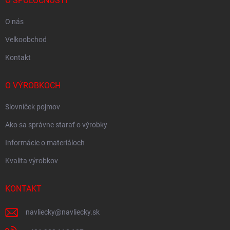
O SPOLOČNOSTI
O nás
Velkoobchod
Kontakt
O VÝROBKOCH
Slovníček pojmov
Ako sa správne starať o výrobky
Informácie o materiáloch
Kvalita výrobkov
KONTAKT
navliecky
@
navliecky.sk