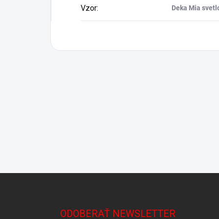
Vzor
:
Deka Mia svetl
Z
á
p
ä
ODOBERAŤ NEWSLETTER