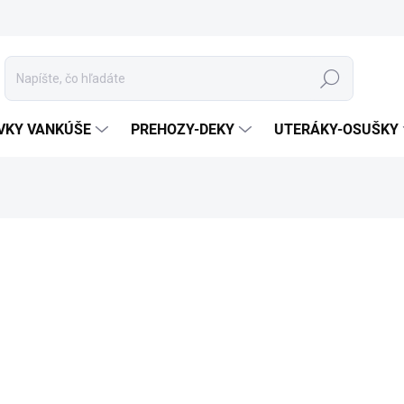
Hľadať
VKY VANKÚŠE
PREHOZY-DEKY
UTERÁKY-OSUŠKY
otenia
ZNAČKA:
HORVÁTH
MATERIÁL
ROZMER
SVE
FARBA