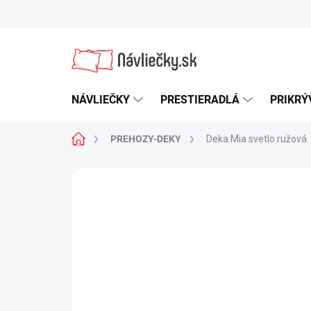
Prejsť
na
obsah
NÁVLIEČKY
PRESTIERADLÁ
PRIKRÝ
Domov
PREHOZY-DEKY
Deka Mia svetlo ružová
Neohodnotené
Podrobnosti hodn