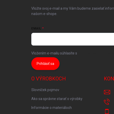
t
i
Vložte svoj e-mail a my Vám budeme zasielať info
e
našom e-shope.
EMAIL
Vložením e-mailu súhlasíte s
podmienkami ochrany
Prihlásiť sa
O VÝROBKOCH
KON
Slovníček pojmov
Ako sa správne starať o výrobky
Informácie o materiáloch