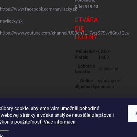
Potočná 8,
Cífer 919 43
https://www.facebook.com/navliecky.sk
OTVÁRA
navliecky.sk
CIE
https://www.youtube.com/channel/UC3ohTL_7wzS7Svv8GnxfQLw
HODINY
Pondelok -
08:00 -
Piatok:
14:00
Sobota a
Zatvorené
Nedeľa:
Online
vybavujeme
objednávky:
nonstop
úbory cookie, aby sme vám umožnili pohodlné
 webovej stránky a vďaka analýze neustále zlepšovali
 výkon a použiteľnosť.
Viac informácií
ie