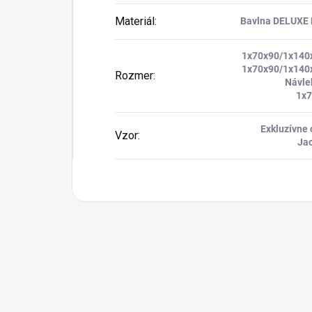
Materiál
:
Bavlna DELUXE 
1x70x90/1x140
1x70x90/1x140
Rozmer
:
Návle
1x
Exkluzívne 
Vzor
:
Ja