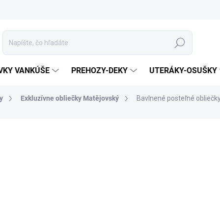
Hľadať
VKY VANKÚŠE
PREHOZY-DEKY
UTERÁKY-OSUŠKY
y
Exkluzívne obliečky Matějovský
Bavlnené posteľné obliečk
enia
ZNAČKA:
MATĚJOVSKÝ
MATERIÁL
ROZMER
MÔŽEME DORUČIŤ DO:
ZVOĽTE