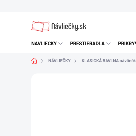
Prejsť
na
obsah
NÁVLIEČKY
PRESTIERADLÁ
PRIKRÝ
Domov
NÁVLIEČKY
KLASICKÁ BAVLNA návliečk
1 hodnotenie
Podrobnosti hodnot
NOVINKA