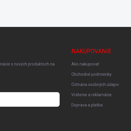
NAKUPOVANIE
rmácie o nových produktoch na
Ako nakupovať
Obchodné podmienky
Ochrana osobných údajov
Vrátenie a reklamácie
Doprava a platba
 osobných údajov