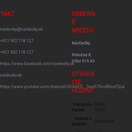
TAKT
ODBERN
É
navliecky
@
navliecky.sk
MIESTO
+421 902 118 127
Návliečky
+421 902 118 127
Potočná 8,
Cífer 919 43
https://www.facebook.com/navliecky.sk
OTVÁRA
navliecky.sk
CIE
https://www.youtube.com/channel/UC3ohTL_7wzS7Svv8GnxfQLw
HODINY
Pondelok -
08:00 -
Piatok:
14:00
Sobota a
Zatvorené
Nedeľa: