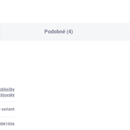
Podobné (4)
obliečky
ějovský
 variant
50N1056