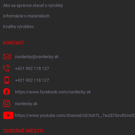
Ako sa správne starať o výrobky
Informácie o materiáloch
Kvalita výrobkov
KONTAKT
navliecky
@
navliecky.sk
+421 902 118 127
+421 902 118 127
https://www.facebook.com/navliecky.sk
navliecky.sk
https://www.youtube.com/channel/UC3ohTL_7wzS7Svv8Gnxf
ODBERNÉ MIESTO