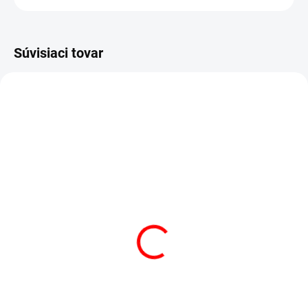
Súvisiaci tovar
AKCIA
AKCIA
VÝPREDAJ
VÝPREDAJ
SKLADOM
(3 KS)
SKLADOM
(1 KS)
POSTEĽNÁ PLACHTA
POSTEĽNÁ PLACHTA
JERSEY BIELA
JERSEY SVETLO HNEDÁ
€13,50
od
€13,50
od