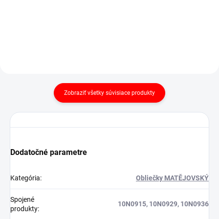
Detail
Detail
Zobraziť všetky súvisiace produkty
Dodatočné parametre
Kategória
:
Obliečky MATĚJOVSKÝ
Spojené
10N0915, 10N0929, 10N0936
produkty
: