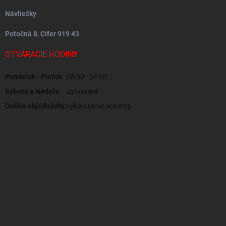
Návliečky
Potočná 8, Cífer 919 43
OTVÁRACIE HODINY
Pondelok - Piatok:
08:00 - 14:00
Sobota a Nedeľa:
Zatvorené
Online objednávky:
vybavujeme nonstop