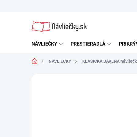
Prejsť
na
obsah
NÁVLIEČKY
PRESTIERADLÁ
PRIKRÝ
Domov
NÁVLIEČKY
KLASICKÁ BAVLNA návliečk
Neohodnotené
Podrobnosti hodn