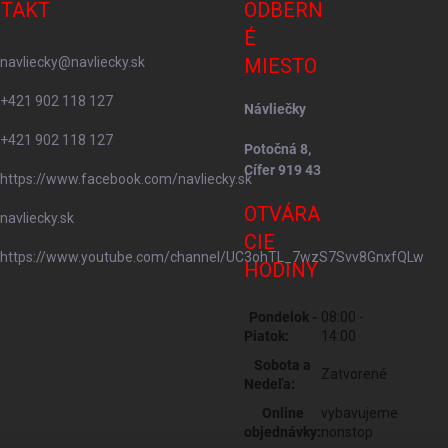
TAKT
ODBERN
É
navliecky
@
navliecky.sk
MIESTO
+421 902 118 127
Návliečky
+421 902 118 127
Potočná 8,
Cífer 919 43
https://www.facebook.com/navliecky.sk
OTVÁRA
navliecky.sk
CIE
https://www.youtube.com/channel/UC3ohTL_7wzS7Svv8GnxfQLw
HODINY
Pondelok -
08:00 -
Piatok:
14:00
Sobota a
Zatvorené
Nedeľa:
Online
vybavujeme
objednávky:
nonstop