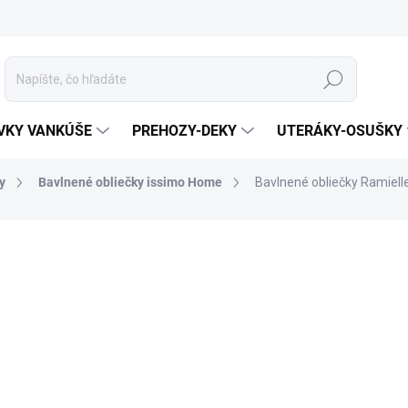
Hľadať
VKY VANKÚŠE
PREHOZY-DEKY
UTERÁKY-OSUŠKY
y
Bavlnené obliečky issimo Home
Bavlnené obliečky Ramiel
otenia
ZNAČKA:
ISSIMO HOME
MATERIÁL
ROZMER
MÔŽEME DORUČIŤ DO:
11.8.2