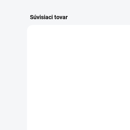
Súvisiaci tovar
AKCIA
VÝPREDAJ
SKLADOM
(3 KS)
POSTEĽNÁ PLACHTA
JERSEY BIELA