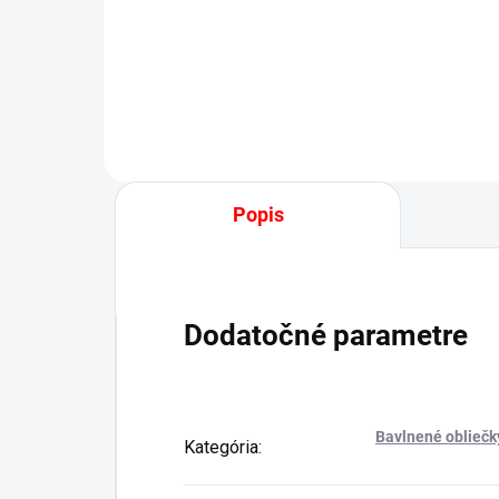
€13,50
od
Detail
Popis
Dodatočné parametre
Bavlnené obliečk
Kategória
: