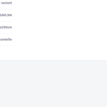
 variant
 BAVLNA
0x200cm
Ramielle