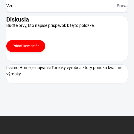
Vzor
:
Pruva
Diskusia
Buďte prvý, kto napíše príspevok k tejto položke.
Pridať komentár
Issimo Home je najväčší Turecký výrobca ktorý ponúka kvalitné
výrobky.
Z
á
p