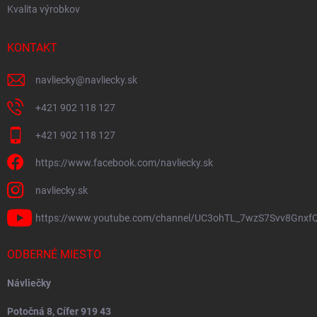
Kvalita výrobkov
KONTAKT
navliecky
@
navliecky.sk
+421 902 118 127
+421 902 118 127
https://www.facebook.com/navliecky.sk
navliecky.sk
https://www.youtube.com/channel/UC3ohTL_7wzS7Svv8Gnxf
ODBERNÉ MIESTO
Návliečky
Potočná 8, Cífer 919 43