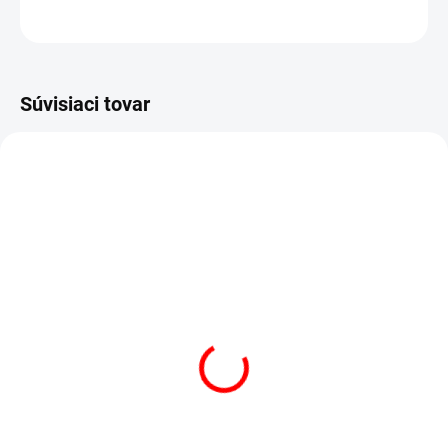
OPÝTAŤ SA
STRÁŽIŤ
Súvisiaci tovar
AKCIA
VÝPREDAJ
SKLADOM
(3 KS)
POSTEĽNÁ PLACHTA
JERSEY BIELA
€13,50
od