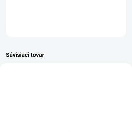
Dodanie 3 až 7 pr. dní
30.9 €
Do košíka
OPÝTAŤ SA
STRÁŽIŤ
Súvisiaci tovar
AKCIA
VÝPREDAJ
SKLADOM
(3 KS)