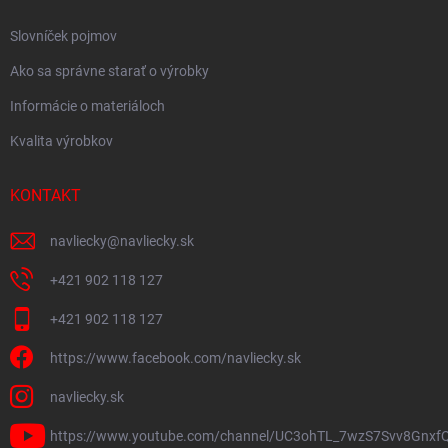
Slovníček pojmov
Ako sa správne starať o výrobky
Informácie o materiáloch
Kvalita výrobkov
KONTAKT
navliecky
@
navliecky.sk
+421 902 118 127
+421 902 118 127
https://www.facebook.com/navliecky.sk
navliecky.sk
https://www.youtube.com/channel/UC3ohTL_7wzS7Svv8Gnxf