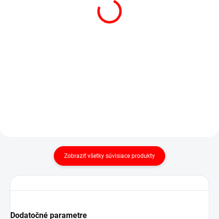
SKLADOM
(1 KS)
POSTEĽNÁ PLACHTA
POSTEĽNÁ PLACHTA
JERSEY BIELA
JERSEY SVETLO
€13,50
od
BÉŽOVÁ
Detail
€15,90
od
Detail
Zobraziť všetky súvisiace produkty
Dodatočné parametre