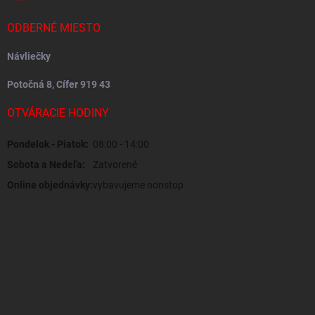
ODBERNÉ MIESTO
Návliečky
Potočná 8, Cífer 919 43
OTVÁRACIE HODINY
Pondelok - Piatok:
08:00 - 14:00
Sobota a Nedeľa:
Zatvorené
Online objednávky:
vybavujeme nonstop