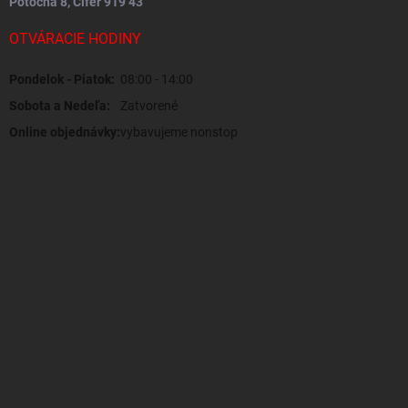
Potočná 8, Cífer 919 43
OTVÁRACIE HODINY
Pondelok - Piatok:
08:00 - 14:00
Sobota a Nedeľa:
Zatvorené
Online objednávky:
vybavujeme nonstop