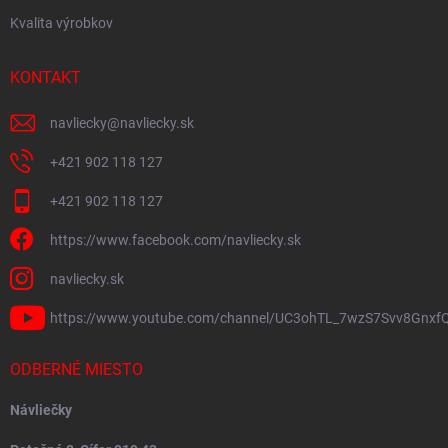
Kvalita výrobkov
KONTAKT
navliecky
@
navliecky.sk
+421 902 118 127
+421 902 118 127
https://www.facebook.com/navliecky.sk
navliecky.sk
https://www.youtube.com/channel/UC3ohTL_7wzS7Svv8Gnxf
ODBERNÉ MIESTO
Návliečky