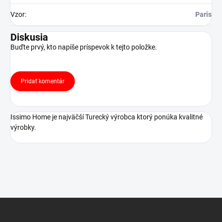
Vzor
:
Paris
Diskusia
Buďte prvý, kto napíše príspevok k tejto položke.
Pridať komentár
Issimo Home je najväčší Turecký výrobca ktorý ponúka kvalitné
výrobky.
Z
á