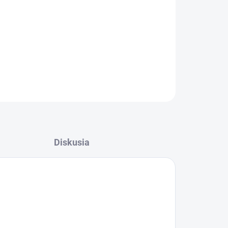
vooriešková
14.9 €
Do košíka
vooriešková
24.8 €
Do košíka
OPÝTAŤ SA
STRÁŽIŤ
Diskusia