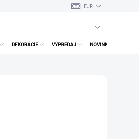
EUR
PRÁZDNY KOŠÍK
NÁKUPNÝ
KOŠÍK
DEKORÁCIE
VÝPREDAJ
NOVINKY