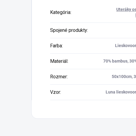
Uteráky o
Kategória
:
Spojené produkty
:
Farba
:
Lieskovoo
Materiál
:
70% bambus, 30%
Rozmer
:
50x100cm, 
Vzor
:
Luna lieskovoo