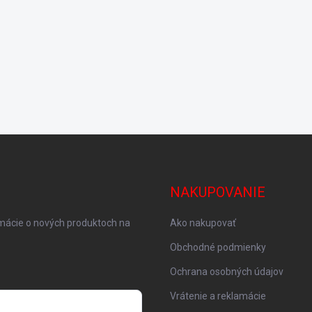
NAKUPOVANIE
rmácie o nových produktoch na
Ako nakupovať
Obchodné podmienky
Ochrana osobných údajov
Vrátenie a reklamácie