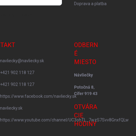
Doprava a platba
 osobných údajov
TAKT
ODBERN
É
navliecky
@
navliecky.sk
MIESTO
+421 902 118 127
Návliečky
+421 902 118 127
Potočná 8,
Cífer 919 43
https://www.facebook.com/navliecky.sk
OTVÁRA
navliecky.sk
CIE
https://www.youtube.com/channel/UC3ohTL_7wzS7Svv8GnxfQLw
HODINY