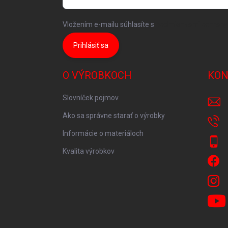
Vložením e-mailu súhlasíte s
podmienkami ochrany
Prihlásiť sa
O VÝROBKOCH
KON
Slovníček pojmov
Ako sa správne starať o výrobky
Informácie o materiáloch
Kvalita výrobkov