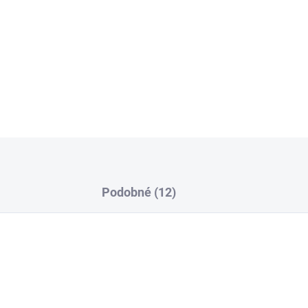
50x100cm
Liesko
Dodanie 3 až 7 pr. dní
2
70x140cm
Liesko
Dodanie 3 až 7 pr. dní
2
Podobné (12)