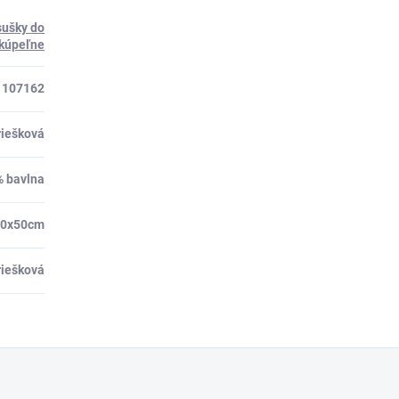
sušky do
kúpeľne
107162
riešková
 bavlna
30x50cm
riešková