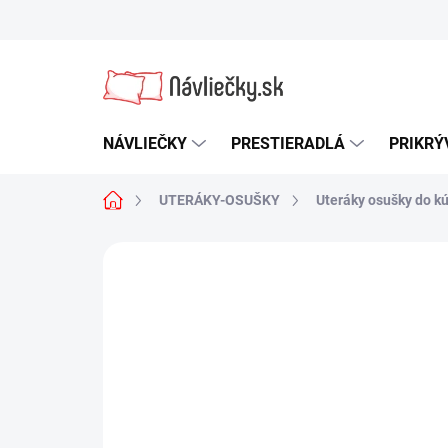
Prejsť
na
obsah
NÁVLIEČKY
PRESTIERADLÁ
PRIKRÝ
Domov
UTERÁKY-OSUŠKY
Uteráky osušky do k
1 hodnotenie
Podrobnosti hodnot
NOVINKA