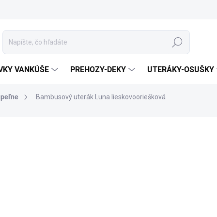
Hľadať
VKY VANKÚŠE
PREHOZY-DEKY
UTERÁKY-OSUŠKY
úpeľne
Bambusový uterák Luna lieskovooriešková
enia
ZNAČKA:
MATĚJOVSKÝ
MATERIÁL
ROZMER